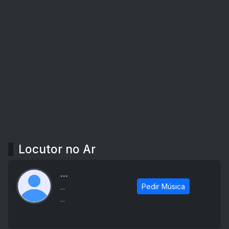
Locutor no Ar
...
Pedir Música
...
...