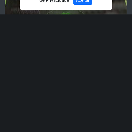
de Privacidade
Aceitar
3 anos atrás
ANUNCIE AQUI
Eventos - Hoje
Agora
Agora