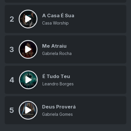
A Casa É Sua
2
Casa Worship
Me Atraiu
3
Gabriela Rocha
É Tudo Teu
4
Leandro Borges
Deus Proverá
5
Gabriela Gomes